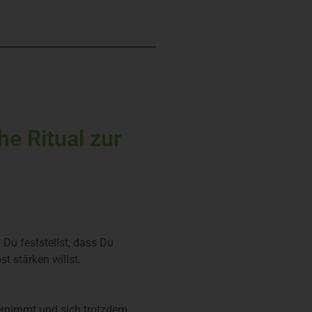
e Ritual zur
 Du feststellst, dass Du
t stärken willst.
bernimmt und sich trotzdem