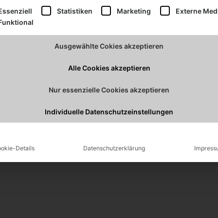
lgt eine Liste der Service-Gruppen, für die eine Einwilligu
Essenziell
Statistiken
Marketing
Externe Med
Funktional
Ausgewählte Cokies akzeptieren
Alle Cookies akzeptieren
Lies weiter
Nur essenzielle Cookies akzeptieren
Individuelle Datenschutzeinstellungen
atenschutzerklärung FB Gruppe
7. Februar 2022
2 Kommentare
Weiterlesen »
okie-Details
Datenschutzerklärung
Impress