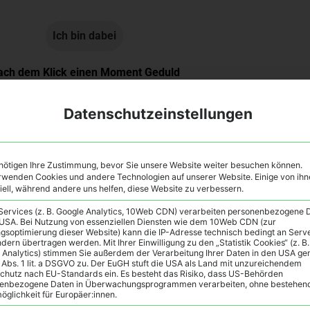
ach dem Klick einen Moment Geduld
en Rabenkräuter Newsletter erhalten.
Datenschutz
Datenschutzeinstellungen
nötigen Ihre Zustimmung, bevor Sie unsere Website weiter besuchen können.
rwenden Cookies und andere Technologien auf unserer Website. Einige von ihn
iell, während andere uns helfen, diese Website zu verbessern.
 Services (z. B. Google Analytics, 10Web CDN) verarbeiten personenbezogene 
 USA. Bei Nutzung von essenziellen Diensten wie dem 10Web CDN (zur
dagogin und Werkstofftechnikerin. Sie studierte an der Mont
ngsoptimierung dieser Website) kann die IP-Adresse technisch bedingt an Serve
ndern übertragen werden. Mit Ihrer Einwilligung zu den „Statistik Cookies“ (z. B.
usatzmitteln, bevor sie ihr naturwissenschaftliches Handwe
 Analytics) stimmen Sie außerdem der Verarbeitung Ihrer Daten in den USA g
fe bilden und wie die Molekülstruktur die Wirkung bestimmt. S
9 Abs. 1 lit. a DSGVO zu. Der EuGH stuft die USA als Land mit unzureichendem
chutz nach EU-Standards ein. Es besteht das Risiko, dass US-Behörden
eit "Geheimcode der Pflanzen" (Einhornverlag).
enbezogene Daten in Überwachungsprogrammen verarbeiten, ohne bestehen
öglichkeit für Europäer:innen.