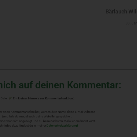
Bärlauch Wi
30. Ja
mich auf deinen Kommentar:
Daten
Ein kleiner Hinweis zur Kommentarfunktion:
er einen Kommentar schreibst, werden dein Name, deine E-Mail-Adresse
(und falls du magst auch deine Website) gespeichert.
 deine Nachricht angezeigt und du beim nächsten Mal wiedererkannt wirst.
hr Infos dazu findest du in meiner
Datenschutzerklärung!