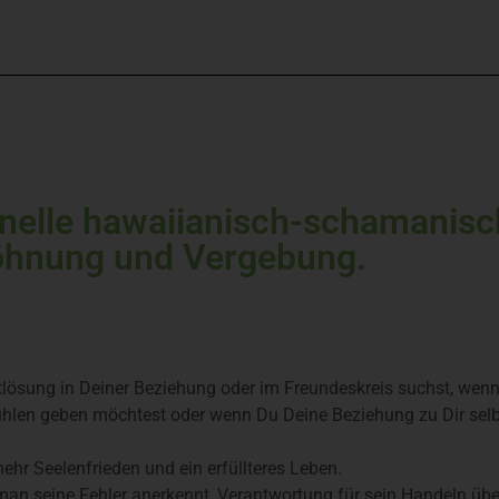
nelle hawaiianisch-schamanisch
hnung und Vergebung.
iktlösung in Deiner Beziehung oder im Freundeskreis suchst, wenn
hlen geben möchtest oder wenn Du Deine Beziehung zu Dir selbs
ehr Seelenfrieden und ein erfüllteres Leben.
r man seine Fehler anerkennt, Verantwortung für sein Handeln ü