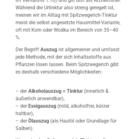
im Verhältnis 1:10) und gilt dort als Arzneimittel.
Während die Urtinktur also streng geregelt ist,
meinen wir im Alltag mit Spitzwegerich-Tinktur
meist die selbst angesetzte Hausmittel-Variante,
oft mit Korn oder Wodka im Bereich von 35–40
%.
Der Begriff
Auszug
ist allgemeiner und umfasst
jede Methode, mit der sich Inhaltsstoffe aus
Pflanzen lösen lassen. Beim Spitzwegerich gibt
es deshalb verschiedene Möglichkeiten:
– der
Alkoholauszug = Tinktur
(innerlich &
äußerlich anwendbar),
– der
Essigauszug
(mild, alkoholfrei, kürzer
haltbar),
– der
Ölauszug
(als Hautöl oder Grundlage für
Salben).