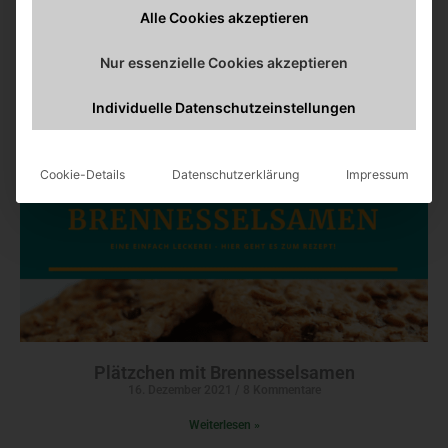
Alle Cookies akzeptieren
Kräuteressig selber machen
10. Dezember 2021
16 Kommentare
Nur essenzielle Cookies akzeptieren
Weiterlesen »
Individuelle Datenschutzeinstellungen
Cookie-Details
Datenschutzerklärung
Impressum
Plätzchen mit Brennesselsamen
16. Dezember 2021
8 Kommentare
Weiterlesen »