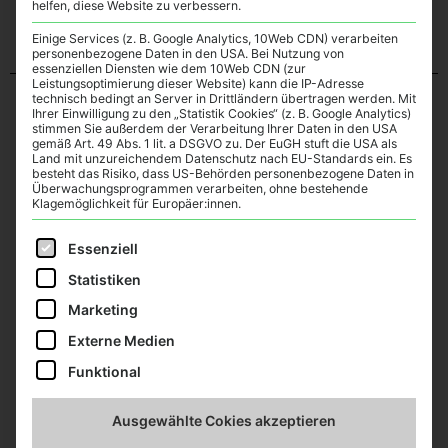
helfen, diese Website zu verbessern.
Einige Services (z. B. Google Analytics, 10Web CDN) verarbeiten
personenbezogene Daten in den USA. Bei Nutzung von
essenziellen Diensten wie dem 10Web CDN (zur
Leistungsoptimierung dieser Website) kann die IP-Adresse
technisch bedingt an Server in Drittländern übertragen werden. Mit
Ihrer Einwilligung zu den „Statistik Cookies“ (z. B. Google Analytics)
stimmen Sie außerdem der Verarbeitung Ihrer Daten in den USA
gemäß Art. 49 Abs. 1 lit. a DSGVO zu. Der EuGH stuft die USA als
Land mit unzureichendem Datenschutz nach EU-Standards ein. Es
besteht das Risiko, dass US-Behörden personenbezogene Daten in
Lies weiter
Überwachungsprogrammen verarbeiten, ohne bestehende
Klagemöglichkeit für Europäer:innen.
Es folgt eine Liste der Service-Gruppen, für die eine E
Essenziell
Statistiken
Marketing
Externe Medien
Funktional
Ausgewählte Cokies akzeptieren